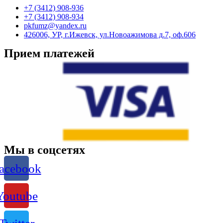
+7 (3412) 908-936
+7 (3412) 908-934
pkfumz@yandex.ru
426006, УР, г.Ижевск, ул.Новоажимова д.7, оф.606
Прием платежей
Мы в соцсетях
acebook
Youtube