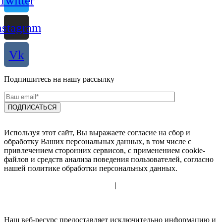
Twitter
nstagram
Vk
Подпишитесь на нашу рассылку
Используя этот сайт, Вы выражаете согласие на сбор и
обработку Ваших персональных данных, в том числе с
привлечением сторонних сервисов, с применением cookie-
файлов и средств анализа поведения пользователей, согласно
нашей политике обработки персональных данных.
Политика использования cookie
|
Политика обработки
персональных данных
|
Согласие на обработку персональных
данных
Наш веб-ресурс предоставляет исключительно информацию и