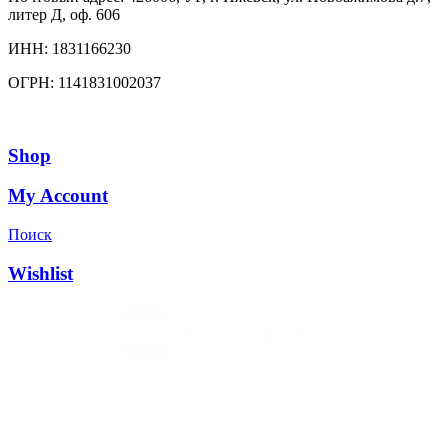
литер Д, оф. 606
ИНН:
1831166230
ОГРН:
1141831002037
Shop
My Account
Поиск
Wishlist
Основным направлением деятельности компании
является производство металлоконструкций, систем
мусоропроводов и продукции для ЖКХ