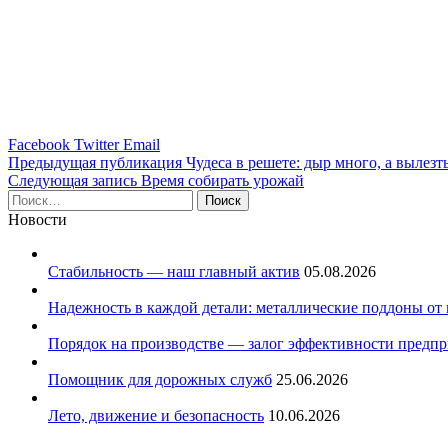
Facebook
Twitter
Email
Навигация
Предыдущая публикация
Чудеса в решете: дыр много, а вылезт
Следующая запись
Время собирать урожай
по
Найти:
записям
Новости
Стабильность — наш главный актив
05.08.2026
Надежность в каждой детали: металлические поддоны от
Порядок на производстве — залог эффективности предпр
Помощник для дорожных служб
25.06.2026
Лето, движение и безопасность
10.06.2026