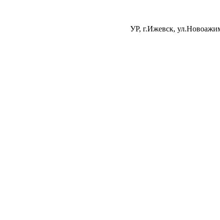
УР, г.Ижевск, ул.Новоажи