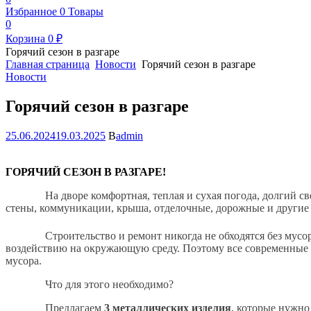
Избранное
0
Товары
0
Корзина
0
₽
Горячий сезон в разгаре
Главная страница
Новости
Горячий сезон в разгаре
Категории
Новости
Горячий сезон в разгаре
25.06.2024
19.03.2025
В
admin
ГОРЯЧИЙ СЕЗОН В РАЗГАРЕ!
На дворе комфортная, теплая и сухая погода, долгий св
стены, коммуникации, крыша, отделочные, дорожные и друг
Строительство и ремонт никогда не обходятся без мусо
воздействию на окружающую среду. Поэтому в
се современные 
мусора.
Что для этого необходимо?
Предлагаем
3 металлических изделия
, которые нужно