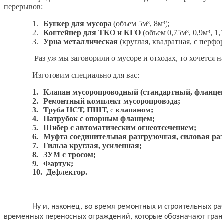
перерывов:
1.
Бункер для мусора
(объем 5м³, 8м³);
2.
Контейнер для ТКО и КГО
(объем 0,75м³, 0,9м³, 1,
3.
Урна металлическая
(круглая, квадратная, с перфо
Раз уж мы заговорили о мусоре и отходах, то хочется 
Изготовим специально для вас:
1.
Клапан мусоропроводный (стандартный, фланце
2.
Ремонтный комплект мусоропровода;
3.
Труба НСТ, ПШТ, с клапаном;
4.
Патрубок с опорным фланцем;
5.
Шибер с автоматическим огнеотсечением;
6.
Муфта соединительная разгрузочная, силовая ра
7.
Гильза круглая, усиленная;
8.
ЗУМ с тросом;
9.
Фартук;
10.
Дефлектор.
Ну и, наконец, во время ремонтных и строительных р
временных переносных ограждений, которые обозначают гран