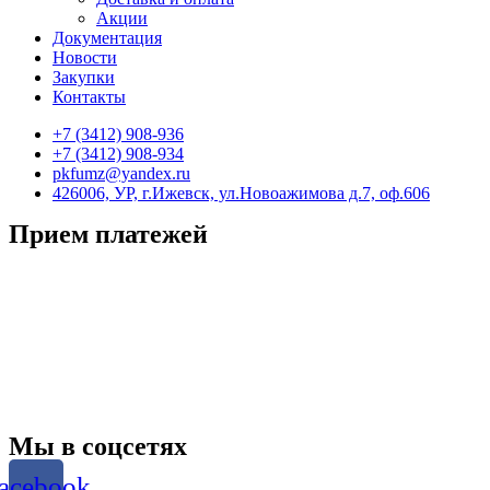
Акции
Документация
Новости
Закупки
Контакты
+7 (3412) 908-936
+7 (3412) 908-934
pkfumz@yandex.ru
426006, УР, г.Ижевск, ул.Новоажимова д.7, оф.606
Прием платежей
Мы в соцсетях
acebook