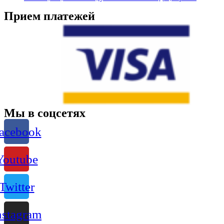
Прием платежей
Мы в соцсетях
acebook
Youtube
Twitter
nstagram