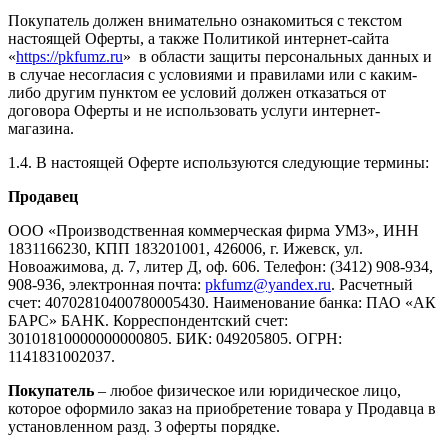
Покупатель должен внимательно ознакомиться с текстом
настоящей Оферты, а также Политикой интернет-сайта
«
https://pkfumz.ru
» в области защиты персональных данных и
в случае несогласия с условиями и правилами или с каким-
либо другим пунктом ее условий должен отказаться от
договора Оферты и не использовать услуги интернет-
магазина.
1.4. В настоящей Оферте используются следующие термины:
Продавец
ООО «Производственная коммерческая фирма УМЗ», ИНН
1831166230, КПП 183201001, 426006, г. Ижевск, ул.
Новоажимова, д. 7, литер Д, оф. 606. Телефон: (3412) 908-934,
908-936, электронная почта:
pkfumz@yandex.ru
. Расчетный
счет: 40702810400780005430. Наименование банка: ПАО «АК
БАРС» БАНК. Корреспондентский счет:
30101810000000000805. БИК: 049205805. ОГРН:
1141831002037.
Покупатель
– любое физическое или юридическое лицо,
которое оформило заказ на приобретение товара у Продавца в
установленном разд. 3 оферты порядке.