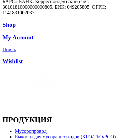
БАРС» БАНК. Корреспондентский счет:
30101810000000000805. БИК: 049205805. ОГРН:
1141831002037.
Shop
My Account
Поиск
Wishlist
Основным направлением деятельности компании
является производство металлоконструкций, систем
мусоропроводов и продукции для ЖКХ
ПРОДУКЦИЯ
Мусоропровод
Емкости для мусора и отходов (КГО/ТБО/РСО)