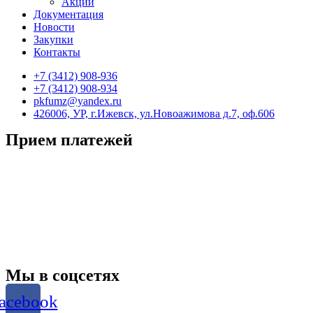
Акции
Документация
Новости
Закупки
Контакты
+7 (3412) 908-936
+7 (3412) 908-934
pkfumz@yandex.ru
426006, УР, г.Ижевск, ул.Новоажимова д.7, оф.606
Прием платежей
Мы в соцсетях
acebook