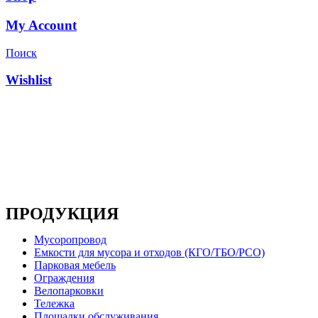
My Account
Поиск
Wishlist
Основным направлением деятельности компании
является производство металлоконструкций, систем
мусоропроводов и продукции для ЖКХ
ПРОДУКЦИЯ
Мусоропровод
Емкости для мусора и отходов (КГО/ТБО/РСО)
Парковая мебель
Ограждения
Велопарковки
Тележка
Площадки обслуживания