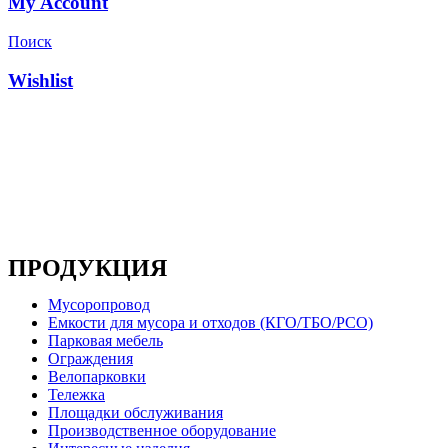
My Account
Поиск
Wishlist
Основным направлением деятельности компании
является производство металлоконструкций, систем
мусоропроводов и продукции для ЖКХ
ПРОДУКЦИЯ
Мусоропровод
Емкости для мусора и отходов (КГО/ТБО/РСО)
Парковая мебель
Ограждения
Велопарковки
Тележка
Площадки обслуживания
Производственное оборудование