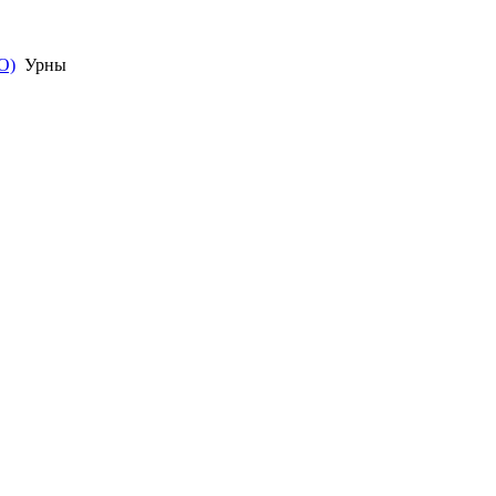
О)
Урны