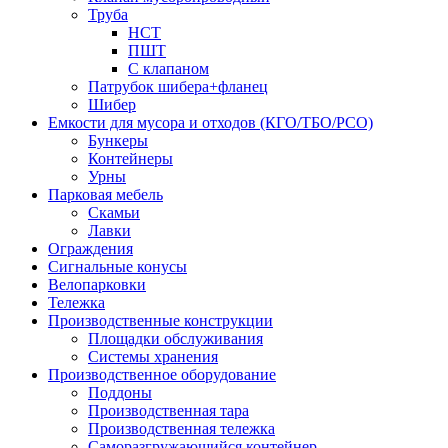
Труба
НСТ
ПШТ
С клапаном
Патрубок шибера+фланец
Шибер
Емкости для мусора и отходов (КГО/ТБО/РСО)
Бункеры
Контейнеры
Урны
Парковая мебель
Скамьи
Лавки
Ограждения
Сигнальные конусы
Велопарковки
Тележка
Производственные конструкции
Площадки обслуживания
Системы хранения
Производственное оборудование
Поддоны
Производственная тара
Производственная тележка
Саморазгружающийся контейнер