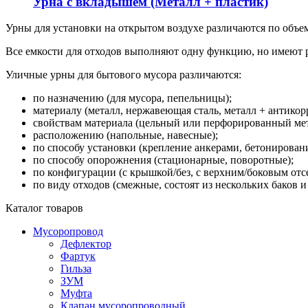
Урна с вкладышем (Металл + пластик)
Урны для установки на открытом воздухе различаются по объе
Все емкости для отходов выполняют одну функцию, но имеют 
Уличные урны для бытового мусора различаются:
по назначению (для мусора, пепельницы);
материалу (металл, нержавеющая сталь, металл + антико
свойствам материала (цельный или перфорированный мет
расположению (напольные, навесные);
по способу установки (крепление анкерами, бетонирован
по способу опорожнения (стационарные, поворотные);
по конфигурации (с крышкой/без, с верхним/боковым отсе
по виду отходов (смежные, состоят из нескольких баков и
Каталог товаров
Мусоропровод
Дефлектор
Фартук
Гильза
ЗУМ
Муфта
Клапан мусоропроводный