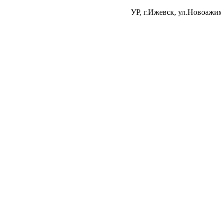
УР, г.Ижевск, ул.Новоажи