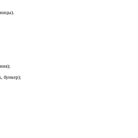
ьницы).
ния);
, бункер);