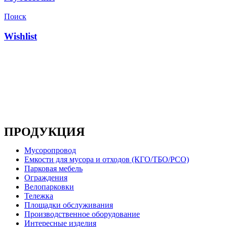
Поиск
Wishlist
Основным направлением деятельности компании
является производство металлоконструкций, систем
мусоропроводов и продукции для ЖКХ
ПРОДУКЦИЯ
Мусоропровод
Емкости для мусора и отходов (КГО/ТБО/РСО)
Парковая мебель
Ограждения
Велопарковки
Тележка
Площадки обслуживания
Производственное оборудование
Интересные изделия