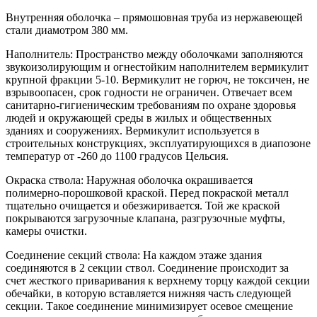
Внутренняя оболочка – прямошовная труба из нержавеющей
стали диамотром 380 мм.
Наполнитель: Пространство между оболочками заполняются
звукоизолирующим и огнестойким наполнителем вермикулит
крупной фракции 5-10. Вермикулит не горюч, не токсичен, не
взрывоопасен, срок годности не ограничен. Отвечает всем
санитарно-гигиеническим требованиям по охране здоровья
людей и окружающей среды в жилых и общественных
зданиях и сооружениях. Вермикулит используется в
строительных конструкциях, эксплуатирующихся в диапозоне
температур от -260 до 1100 градусов Цельсия.
Окраска ствола: Наружная оболочка окрашивается
полимерно-порошковой краской. Перед покраской металл
тщательно очищается и обезжиривается. Той же краской
покрываются загрузочные клапана, разгрузочные муфты,
камеры очистки.
Соединение секций ствола: На каждом этаже здания
соединяются в 2 секции ствол. Соединение происходит за
счет жесткого приваривания к верхнему торцу каждой секции
обечайки, в которую вставляется нижняя часть следующей
секции. Такое соединение минимизирует осевое смещение