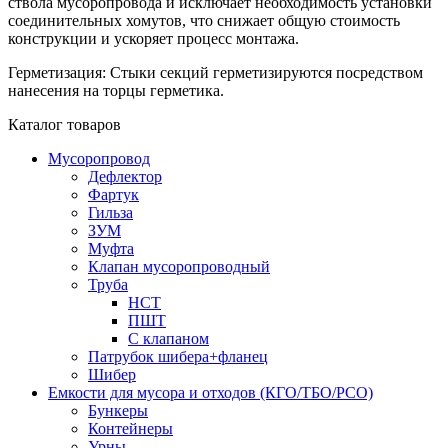
ствола мусоропровода и исключает необходимость установки
соединительных хомутов, что снижает общую стоимость
конструкции и ускоряет процесс монтажа.
Герметизация: Стыки секций герметизируются посредством
нанесения на торцы герметика.
Каталог товаров
Мусоропровод
Дефлектор
Фартук
Гильза
ЗУМ
Муфта
Клапан мусоропроводный
Труба
НСТ
ПШТ
С клапаном
Патрубок шибера+фланец
Шибер
Емкости для мусора и отходов (КГО/ТБО/РСО)
Бункеры
Контейнеры
Урны