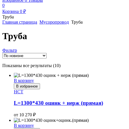
Избранное
0
Товары
0
Корзина
0
₽
Труба
Главная страница
Мусоропровод
Труба
Труба
Фильтр
Сортировка:
Показаны все результаты (10)
самые
недавние
В корзину
В избранное
НСТ
L=1300*430 оцинк + нерж (прямая)
от
10 270
₽
В корзину