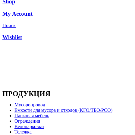
Shop
My Account
Поиск
Wishlist
Основным направлением деятельности компании
является производство металлоконструкций, систем
мусоропроводов и продукции для ЖКХ
ПРОДУКЦИЯ
Мусоропровод
Емкости для мусора и отходов (КГО/ТБО/РСО)
Парковая мебель
Ограждения
Велопарковки
Тележка