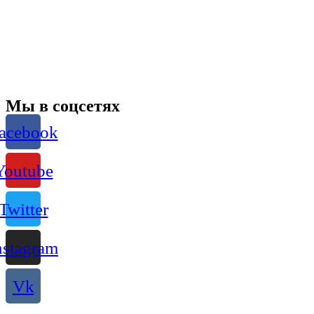
Мы в соцсетях
acebook
Youtube
Twitter
nstagram
Vk