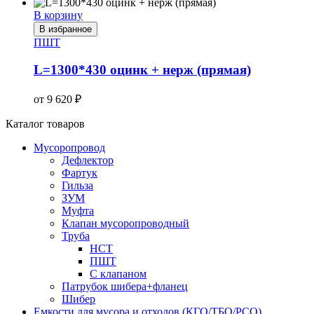
В корзину
В избранное
ПШТ
L=1300*430 оцинк + нерж (прямая)
от
9 620
₽
Каталог товаров
Мусоропровод
Дефлектор
Фартук
Гильза
ЗУМ
Муфта
Клапан мусоропроводный
Труба
НСТ
ПШТ
С клапаном
Патрубок шибера+фланец
Шибер
Емкости для мусора и отходов (КГО/ТБО/РСО)