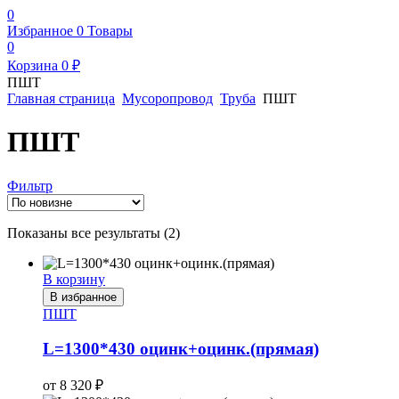
0
Избранное
0
Товары
0
Корзина
0
₽
ПШТ
Главная страница
Мусоропровод
Труба
ПШТ
ПШТ
Фильтр
Сортировка:
Показаны все результаты (2)
самые
недавние
В корзину
В избранное
ПШТ
L=1300*430 оцинк+оцинк.(прямая)
от
8 320
₽